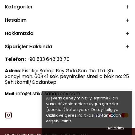
Kategoriler
Hesabım
Hakkımızda
Siparişler Hakkında
Telefon:
+90 533 648 38 70
Adres:
Fıstıkçı Şahap Bey Gıda San. Tic. Ltd. Şti.
Sanayi mah. 60441 sok. peynirciler sitesi c blok no: 25
Şehitkamil/Gaziantep
info@fistikcisahapbey.com
Mail:
Alışveriş deneyiminizi iyileştirmek için
yasal düzenlemelere uygun çerezler
(cookies) kullanıyoruz. Detaylı bilgiye
Gizlilik ve Çerez Politikası
sayfamızdan
erişebilirsiniz.
Anladım