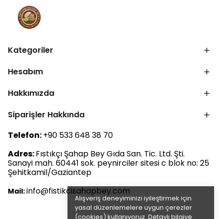
Kategoriler
Hesabım
Hakkımızda
Siparişler Hakkında
Telefon:
+90 533 648 38 70
Adres:
Fıstıkçı Şahap Bey Gıda San. Tic. Ltd. Şti.
Sanayi mah. 60441 sok. peynirciler sitesi c blok no: 25
Şehitkamil/Gaziantep
info@fistikcisahapbey.com
Mail:
Alışveriş deneyiminizi iyileştirmek için
yasal düzenlemelere uygun çerezler
(cookies) kullanıyoruz. Detaylı bilgiye