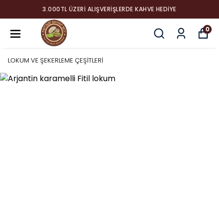
3.000TL ÜZERI ALIŞVERIŞLERDE KAHVE HEDIYE
0
LOKUM VE ŞEKERLEME ÇEŞİTLERİ