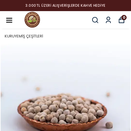
3.000TL ÜZERI ALIŞVERIŞLERDE KAHVE HEDIYE
0
KURUYEMİŞ ÇEŞİTLERİ