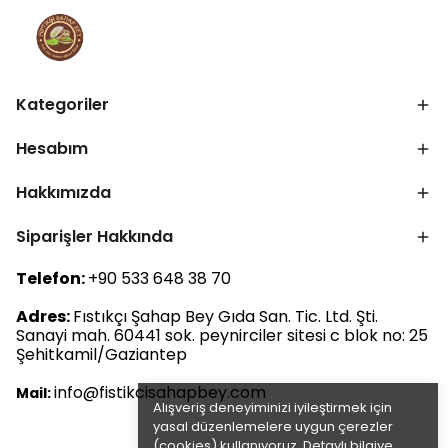
Kategoriler
Hesabım
Hakkımızda
Siparişler Hakkında
Telefon:
+90 533 648 38 70
Adres:
Fıstıkçı Şahap Bey Gıda San. Tic. Ltd. Şti.
Sanayi mah. 60441 sok. peynirciler sitesi c blok no: 25
Şehitkamil/Gaziantep
info@fistikcisahapbey.com
Mail:
Alışveriş deneyiminizi iyileştirmek için
yasal düzenlemelere uygun çerezler
(cookies) kullanıyoruz. Detaylı bilgiye