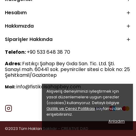
Hesabım
Hakkımızda
Siparişler Hakkında
Telefon:
+90 533 648 38 70
Adres:
Fıstıkçı Şahap Bey Gıda San. Tic. Ltd. Şti.
Sanayi mah. 60441 sok. peynirciler sitesi c blok no: 25
Şehitkamil/Gaziantep
info@fistikcisahapbey.com
Mail:
Alışveriş deneyiminizi iyileştirmek için
yasal düzenlemelere uygun çerezler
(cookies) kullanıyoruz. Detaylı bilgiye
Gizlilik ve Çerez Politikası
sayfamızdan
erişebilirsiniz.
Anladım
©2023 Tüm Hakları Saklıdır -
CREATIVE DAD