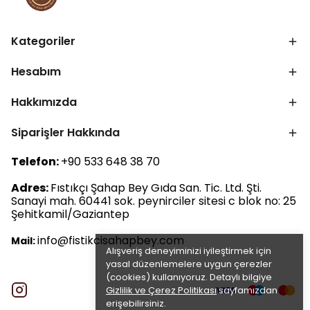
Kategoriler
Hesabım
Hakkımızda
Siparişler Hakkında
Telefon:
+90 533 648 38 70
Adres:
Fıstıkçı Şahap Bey Gıda San. Tic. Ltd. Şti.
Sanayi mah. 60441 sok. peynirciler sitesi c blok no: 25
Şehitkamil/Gaziantep
info@fistikcisahapbey.com
Mail:
Alışveriş deneyiminizi iyileştirmek için
yasal düzenlemelere uygun çerezler
(cookies) kullanıyoruz. Detaylı bilgiye
Gizlilik ve Çerez Politikası
sayfamızdan
erişebilirsiniz.