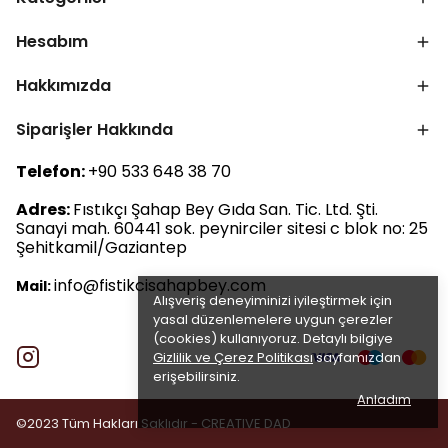
Hesabım
Hakkımızda
Siparişler Hakkında
Telefon:
+90 533 648 38 70
Adres:
Fıstıkçı Şahap Bey Gıda San. Tic. Ltd. Şti.
Sanayi mah. 60441 sok. peynirciler sitesi c blok no: 25
Şehitkamil/Gaziantep
info@fistikcisahapbey.com
Mail:
Alışveriş deneyiminizi iyileştirmek için
yasal düzenlemelere uygun çerezler
(cookies) kullanıyoruz. Detaylı bilgiye
Gizlilik ve Çerez Politikası
sayfamızdan
erişebilirsiniz.
Anladım
©2023 Tüm Hakları Saklıdır -
CREATIVE DAD