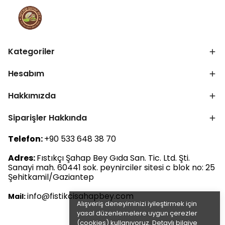
Kategoriler
Hesabım
Hakkımızda
Siparişler Hakkında
Telefon:
+90 533 648 38 70
Adres:
Fıstıkçı Şahap Bey Gıda San. Tic. Ltd. Şti.
Sanayi mah. 60441 sok. peynirciler sitesi c blok no: 25
Şehitkamil/Gaziantep
info@fistikcisahapbey.com
Mail:
Alışveriş deneyiminizi iyileştirmek için
yasal düzenlemelere uygun çerezler
(cookies) kullanıyoruz. Detaylı bilgiye