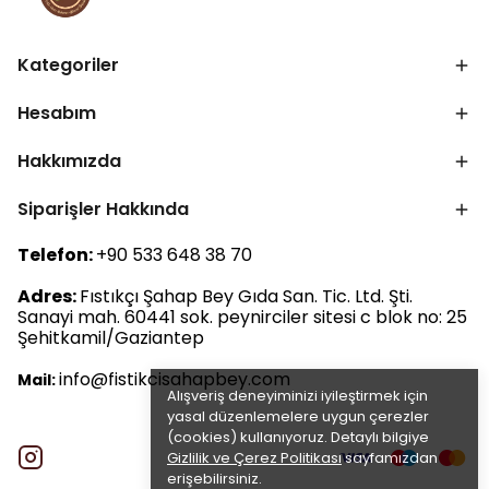
Kategoriler
Hesabım
Hakkımızda
Siparişler Hakkında
Telefon:
+90 533 648 38 70
Adres:
Fıstıkçı Şahap Bey Gıda San. Tic. Ltd. Şti.
Sanayi mah. 60441 sok. peynirciler sitesi c blok no: 25
Şehitkamil/Gaziantep
info@fistikcisahapbey.com
Mail:
Alışveriş deneyiminizi iyileştirmek için
yasal düzenlemelere uygun çerezler
(cookies) kullanıyoruz. Detaylı bilgiye
Gizlilik ve Çerez Politikası
sayfamızdan
erişebilirsiniz.