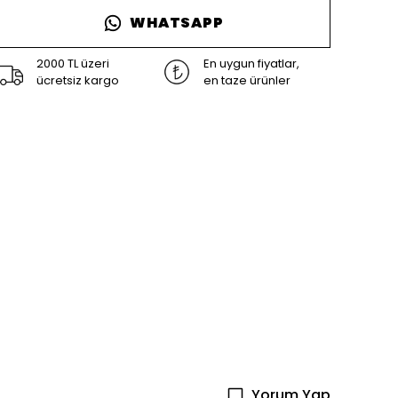
WHATSAPP
2000 TL üzeri
En uygun fiyatlar,
ücretsiz kargo
en taze ürünler
Yorum Yap