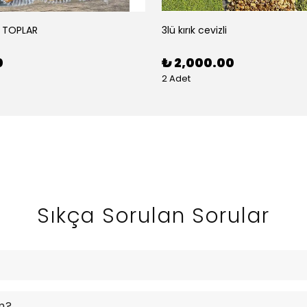
 TOPLAR
3lü kırık cevizli
0
₺ 2,000.00
2 Adet
Sıkça Sorulan Sorular
m?