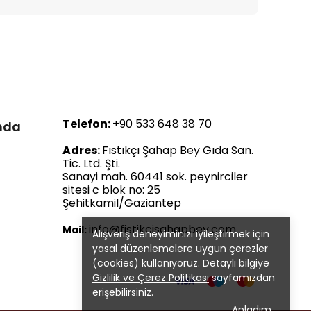
Telefon:
+90 533 648 38 70
ında
Adres:
Fıstıkçı Şahap Bey Gıda San.
Tic. Ltd. Şti.
Sanayi mah. 60441 sok. peynirciler
sitesi c blok no: 25
Şehitkamil/Gaziantep
info@fistikcisahapbey.com
Mail:
Alışveriş deneyiminizi iyileştirmek için
yasal düzenlemelere uygun çerezler
(cookies) kullanıyoruz. Detaylı bilgiye
Gizlilik ve Çerez Politikası
sayfamızdan
erişebilirsiniz.
Anladım