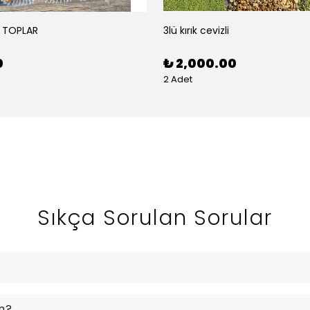
 TOPLAR
3lü kırık cevizli
0
₺ 2,000.00
2 Adet
Sıkça Sorulan Sorular
m?