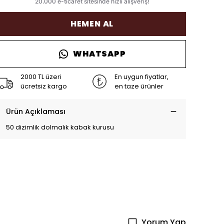
HEMEN AL
WHATSAPP
2000 TL üzeri
En uygun fiyatlar,
ücretsiz kargo
en taze ürünler
Ürün Açıklaması
50 dizimlik dolmalık kabak kurusu
Yorum Yap