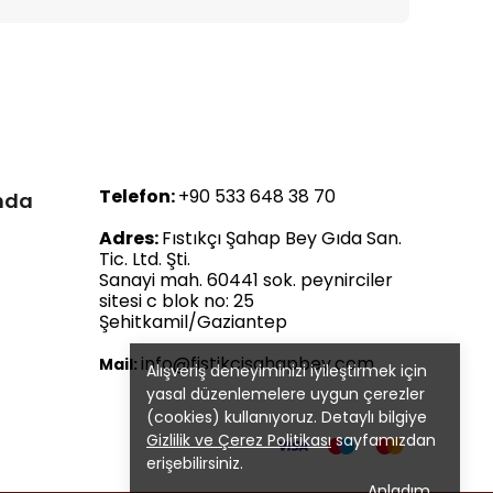
Telefon:
+90 533 648 38 70
ında
Adres:
Fıstıkçı Şahap Bey Gıda San.
Tic. Ltd. Şti.
Sanayi mah. 60441 sok. peynirciler
sitesi c blok no: 25
Şehitkamil/Gaziantep
info@fistikcisahapbey.com
Mail:
Alışveriş deneyiminizi iyileştirmek için
yasal düzenlemelere uygun çerezler
(cookies) kullanıyoruz. Detaylı bilgiye
Gizlilik ve Çerez Politikası
sayfamızdan
erişebilirsiniz.
Anladım