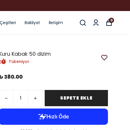
Türkiye'n
0
 Çeşitleri
Bakliyat
İletişim
Kuru Kabak 50 dizim
Tükeniyor
₺ 380.00
SEPETE EKLE