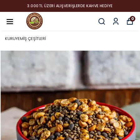
3.000TL ÜZERI ALIŞVERIŞLERDE KAHVE HEDIYE
0
KURUYEMİŞ ÇEŞİTLERİ