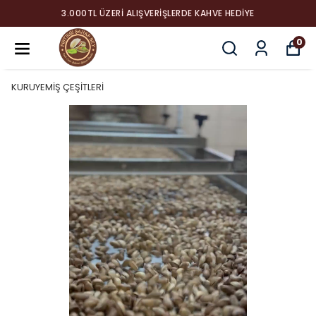
3.000TL ÜZERI ALIŞVERIŞLERDE KAHVE HEDIYE
0
KURUYEMİŞ ÇEŞİTLERİ