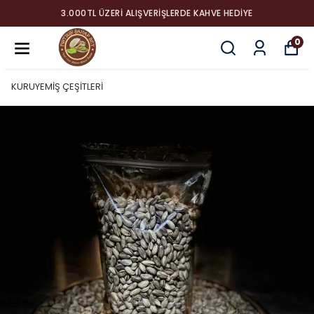
3.000TL ÜZERI ALIŞVERIŞLERDE KAHVE HEDIYE
0
KURUYEMİŞ ÇEŞİTLERİ