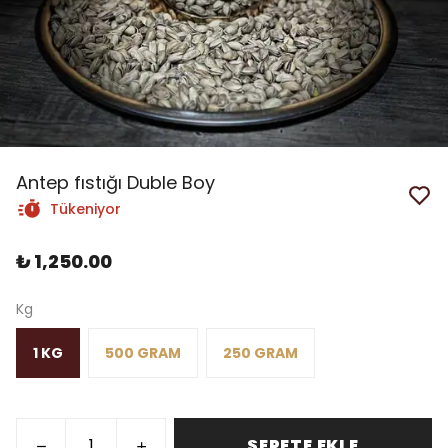
Antep fıstığı Duble Boy
Tükeniyor
₺ 1,250.00
Kg
1 KG
500 GRAM
250 GRAM
SEPETE EKLE