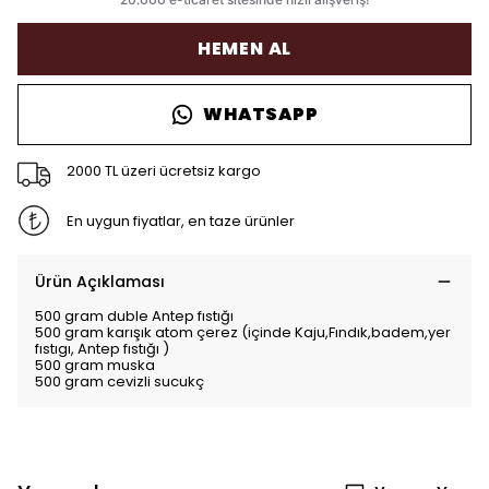
HEMEN AL
WHATSAPP
2000 TL üzeri ücretsiz kargo
En uygun fiyatlar, en taze ürünler
Ürün Açıklaması
500 gram duble Antep fıstığı
500 gram karışık atom çerez (içinde Kaju,Fındık,badem,yer
fıstıgı, Antep fıstığı )
500 gram muska
500 gram cevizli sucukç