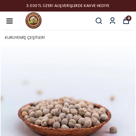
3.000TL ÜZERI ALIŞVERIŞLERDE KAHVE HEDIYE
0
KURUYEMİŞ ÇEŞİTLERİ