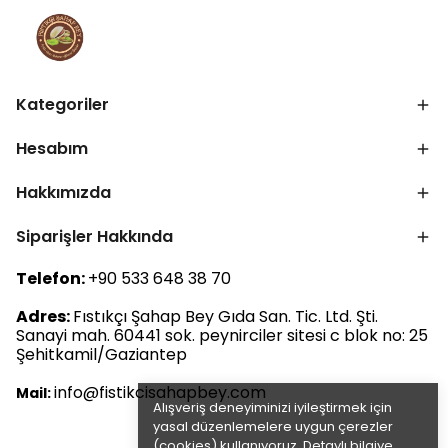
Kategoriler
Hesabım
Hakkımızda
Siparişler Hakkında
Telefon:
+90 533 648 38 70
Adres:
Fıstıkçı Şahap Bey Gıda San. Tic. Ltd. Şti.
Sanayi mah. 60441 sok. peynirciler sitesi c blok no: 25
Şehitkamil/Gaziantep
info@fistikcisahapbey.com
Mail:
Alışveriş deneyiminizi iyileştirmek için
yasal düzenlemelere uygun çerezler
(cookies) kullanıyoruz. Detaylı bilgiye