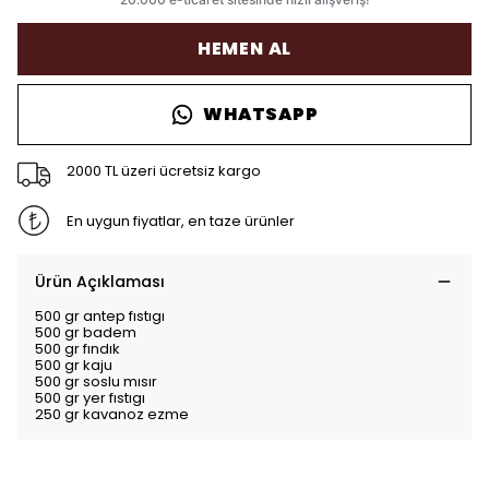
HEMEN AL
WHATSAPP
2000 TL üzeri ücretsiz kargo
En uygun fiyatlar, en taze ürünler
Ürün Açıklaması
500 gr antep fıstıgı
500 gr badem
500 gr fındık
500 gr kaju
500 gr soslu mısır
500 gr yer fıstıgı
250 gr kavanoz ezme