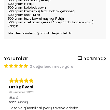
500 gram duble boy Antep
500 gram xl kaju
500 gram kelebek ceviz
500 gram kavrulmuş tuzlu kabak çekirdeği
500 gram soslu Mısır
500 gram tuzlu kavrulmuş yer Fıstığı
500 gram özel atom çerez (Antep fındık badem kaju )
karışık
İstenilen ürünler çiğ olarak değiştirilebilir.
Yorumlar
Yorum Yap
3 değerlendirmeye göre
Hızlı güvenli
18 Temmuz 2026
Akın
S.
Satın Alınmış
Taze ve güvenilir alışveriş tavsiye ederim