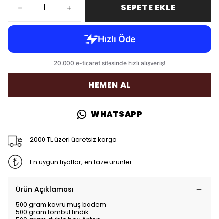
SEPETE EKLE
HEMEN AL
WHATSAPP
2000 TL üzeri ücretsiz kargo
En uygun fiyatlar, en taze ürünler
Ürün Açıklaması
500 gram kavrulmuş badem
500 gram tombul fındık