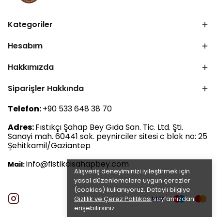
Kategoriler
Hesabım
Hakkımızda
Siparişler Hakkında
Telefon:
+90 533 648 38 70
Adres:
Fıstıkçı Şahap Bey Gıda San. Tic. Ltd. Şti.
Sanayi mah. 60441 sok. peynirciler sitesi c blok no: 25
Şehitkamil/Gaziantep
info@fistikcisahapbey.com
Mail:
Alışveriş deneyiminizi iyileştirmek için
yasal düzenlemelere uygun çerezler
(cookies) kullanıyoruz. Detaylı bilgiye
Gizlilik ve Çerez Politikası
sayfamızdan
erişebilirsiniz.