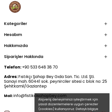
Kategoriler
Hesabım
Hakkımızda
Siparişler Hakkında
Telefon:
+90 533 648 38 70
Adres:
Fıstıkçı Şahap Bey Gıda San. Tic. Ltd. Şti.
Sanayi mah. 60441 sok. peynirciler sitesi c blok no: 25
Şehitkamil/Gaziantep
info@fistikcisahapbey.com
Mail:
Alışveriş deneyiminizi iyileştirmek için
yasal düzenlemelere uygun çerezler
(cookies) kullanıyoruz. Detaylı bilgiye