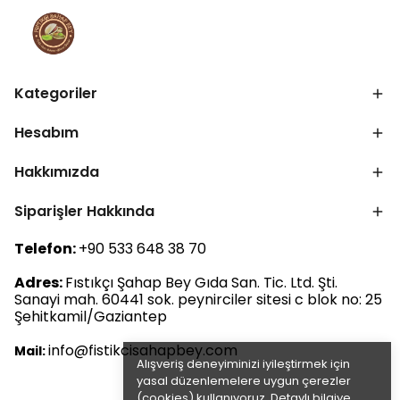
Kategoriler
Hesabım
Hakkımızda
Siparişler Hakkında
Telefon:
+90 533 648 38 70
Adres:
Fıstıkçı Şahap Bey Gıda San. Tic. Ltd. Şti.
Sanayi mah. 60441 sok. peynirciler sitesi c blok no: 25
Şehitkamil/Gaziantep
info@fistikcisahapbey.com
Mail:
Alışveriş deneyiminizi iyileştirmek için
yasal düzenlemelere uygun çerezler
(cookies) kullanıyoruz. Detaylı bilgiye