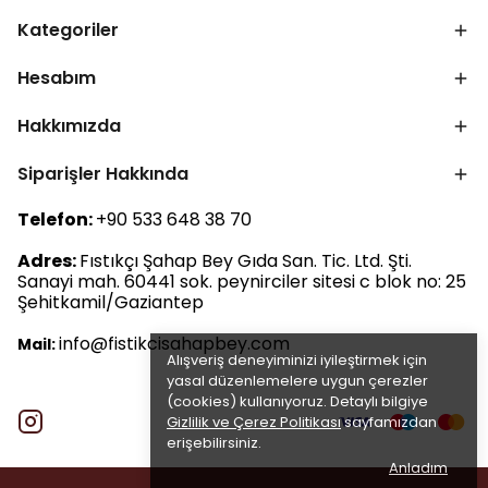
Kategoriler
Hesabım
Hakkımızda
Siparişler Hakkında
Telefon:
+90 533 648 38 70
Adres:
Fıstıkçı Şahap Bey Gıda San. Tic. Ltd. Şti.
Sanayi mah. 60441 sok. peynirciler sitesi c blok no: 25
Şehitkamil/Gaziantep
info@fistikcisahapbey.com
Mail:
Alışveriş deneyiminizi iyileştirmek için
yasal düzenlemelere uygun çerezler
(cookies) kullanıyoruz. Detaylı bilgiye
Gizlilik ve Çerez Politikası
sayfamızdan
erişebilirsiniz.
Anladım