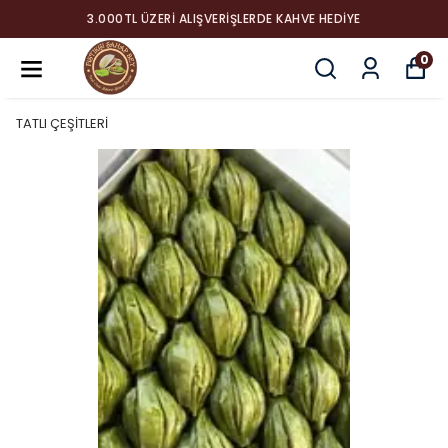
3.000TL ÜZERI ALIŞVERIŞLERDE KAHVE HEDIYE
0
TATLI ÇEŞİTLERİ