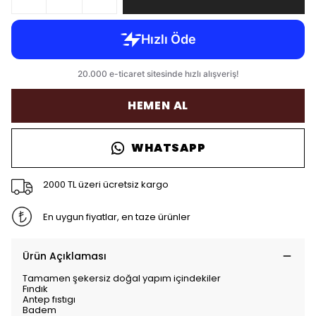
HEMEN AL
WHATSAPP
2000 TL üzeri ücretsiz kargo
En uygun fiyatlar, en taze ürünler
Ürün Açıklaması
Tamamen şekersiz doğal yapım içindekiler
Fındık
Antep fıstıgı
Badem