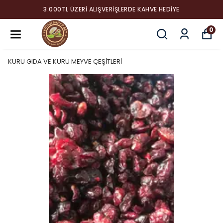
3.000TL ÜZERI ALIŞVERIŞLERDE KAHVE HEDIYE
0
KURU GIDA VE KURU MEYVE ÇEŞİTLERİ