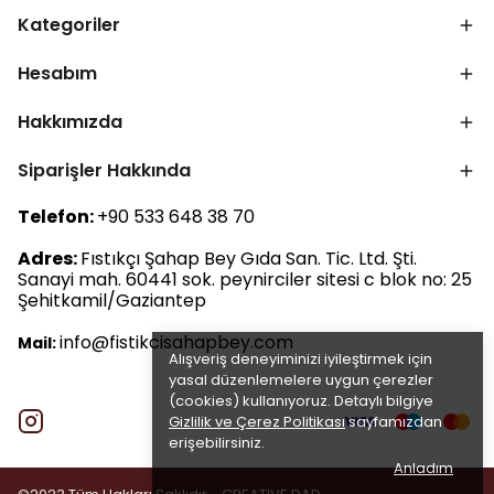
Kategoriler
Hesabım
Hakkımızda
Siparişler Hakkında
Telefon:
+90 533 648 38 70
Adres:
Fıstıkçı Şahap Bey Gıda San. Tic. Ltd. Şti.
Sanayi mah. 60441 sok. peynirciler sitesi c blok no: 25
Şehitkamil/Gaziantep
info@fistikcisahapbey.com
Mail:
Alışveriş deneyiminizi iyileştirmek için
yasal düzenlemelere uygun çerezler
(cookies) kullanıyoruz. Detaylı bilgiye
Gizlilik ve Çerez Politikası
sayfamızdan
erişebilirsiniz.
Anladım